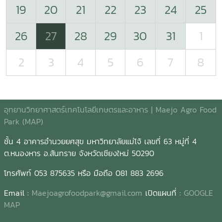
19
20
21
22
23
24
25
26
27
28
29
30
31
1
2
3
4
5
6
7
8
อุทยานวิทยาศาสตร์เทคโนโลยีเกษตรและอาหาร | Maejo Agro Food
Park (MAP)
ชั้น 4 อาคารอำนวยยศสุข มหาวิทยาลัยแม่โจ้ เลขที่ 63 หมู่ที่ 4
ต.หนองหาร อ.สันทราย จังหวัดเชียงใหม่ 50290
โทรศัพท์ 053 875635 หรือ มือถือ 081 883 2696
Email :
Maejoagrofoodpark@gmail.com
เปิดแผนที่ :
GOOGLE
MAP