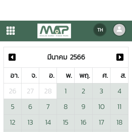
ปฏิทินกิจกรรมของหน่วยงาน
TH
หน้าแรก
ปฏิทินกิจกรรมของหน่วยงาน
มีนาคม 2566
อา.
จ.
อ.
พ.
พฤ.
ศ.
ส.
26
27
28
1
2
3
4
5
6
7
8
9
10
11
12
13
14
15
16
17
18