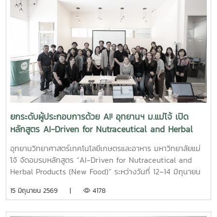
และแลกเปลี่ยนประสบการณ์กับผู้เชี่ยวชาญด้านเทคโนโลยี ธุรกิจ
และการลงทุน ผ่านการบรรยายและกิจกรรมเชิงปฏิบัติการใน
หัวข้อสำคัญ อาทิ การประเมินความพร้อมของเทคโนโลยี (TRL +
CRL Scoring) การวางกลยุทธ์การต่อยอดผลงานวิจัยสู่เชิง
พาณิชย์ (Exit Strategy) การวิเคราะห์โอกาสทางธุรกิจด้วย
Research to Market Canvas รวมถึงแนวทางการสร้างธุรกิจ
เทคโนโลยีและการระดมทุน นอกจากนี้ ผู้เข้าร่วมยังได้รับฟังการ
เสวนาพิเศษ “เส้นทางนี้ไม่มีหลง” จากคณาจารย์และผู้ทรง
คุณวุฒิ ซึ่งได้ร่วมถ่ายทอดประสบการณ์และแนวคิดในการนำองค์
ความรู้ งานวิจัย และนวัตกรรมไปสู่การใช้ประโยชน์จริงในภาค
ยกระดับผู้ประกอบการด้วย AI! อุทยานฯ ม.แม่โจ้ เปิด
ธุรกิจ กิจกรรมในครั้งนี้นับเป็นอีกหนึ่งเวทีสำคัญในการส่งเสริม
หลักสูตร AI-Driven for Nutraceutical and Herbal
การพัฒนาศักยภาพด้านนวัตกรรม การเชื่อมโยงเครือข่ายความ
Products
ร่วมมือ และการผลักดันผลงานวิจัยสู่การสร้างมูลค่าเพิ่มทาง
อุทยานวิทยาศาสตร์เทคโนโลยีเกษตรและอาหาร มหาวิทยาลัยแม่
เศรษฐกิจและสังคมอย่างยั่งยืน ?? ขอขอบคุณวิทยากร ผู้ทรง
โจ้ จัดอบรมหลักสูตร “AI-Driven for Nutraceutical and
คุณวุฒิ และผู้เข้าร่วมกิจกรรมทุกท่าน ที่ให้ความสนใจและมีส่วน
Herbal Products (New Food)” ระหว่างวันที่ 12–14 มิถุนายน
ร่วมในการแลกเปลี่ยนองค์ความรู้ตลอดระยะเวลาการจัดกิจกรรม
2569 ณ ห้อง Co-working Space อาคารเรียนรวม 80 ปี
15 มิถุนายน 2569 |
4178
#SPANTechnologyScoutingAndScreeningLab
มหาวิทยาลัยแม่โจ้ เพื่อเสริมสร้างศักยภาพผู้ประกอบการใน
#TechnologyScouting #ResearchToMarket #DeepTech
อุตสาหกรรมผลิตภัณฑ์เสริมอาหารและสมุนไพร ให้สามารถ
#Innovation #MaejoUniversity