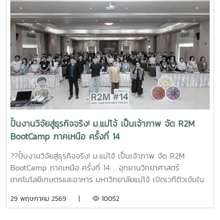
ประยุกต์ใช้เทคโนโลยีปัญญาประดิษฐ์ (AI) ในการพัฒนาธุรกิจ
และนวัตกรรมได้อย่างมีประสิทธิภาพ ผู้เข้าร่วมได้เรียนรู้การใช้ AI
Tools ผ่านกิจกรรม Workshop แบบลงมือปฏิบัติจริง
ครอบคลุมตั้งแต่การวิเคราะห์แนวโน้มตลาด การค้นหาข้อมูลเชิง
ลึกของผู้บริโภค การพัฒนาแนวคิดผลิตภัณฑ์ ไปจนถึงการใช้ AI
เพื่อเพิ่มประสิทธิภาพการทำงาน ลดระยะเวลาในการดำเนินงาน
และสนับสนุนการตัดสินใจเชิงกลยุทธ์ทางธุรกิจ หลักสูตรนี้นับเป็น
อีกหนึ่งก้าวสำคัญในการพัฒนากำลังคนด้านเทคโนโลยีและ
นวัตกรรม เพื่อยกระดับขีดความสามารถการแข่งขันของผู้
ประกอบการไทย และขับเคลื่อนอุตสาหกรรมอาหาร สุขภาพ และ
สมุนไพรสู่อนาคตอย่างยั่งยืน
ปั้นงานวิจัยสู่ธุรกิจจริง! ม.แม่โจ้ เป็นเจ้าภาพ จัด R2M
BootCamp ภาคเหนือ ครั้งที่ 14
??ปั้นงานวิจัยสู่ธุรกิจจริง! ม.แม่โจ้ เป็นเจ้าภาพ จัด R2M
BootCamp ภาคเหนือ ครั้งที่ 14 .. อุทยานวิทยาศาสตร์
เทคโนโลยีเกษตรและอาหาร มหาวิทยาลัยแม่โจ้ เปิดเวทีติวเข้มใน
กิจกรรม R2M BootCamp ระดับภูมิภาค ภาคเหนือ ภายใต้
29 พฤษภาคม 2569 |
10052
โครงการเส้นทางสู่นวัตวณิชย์ (Research to Market : R2M)
ครั้งที่ 14 เพื่อเตรียมความพร้อมและผลักดันงานวิจัยสู่การใช้