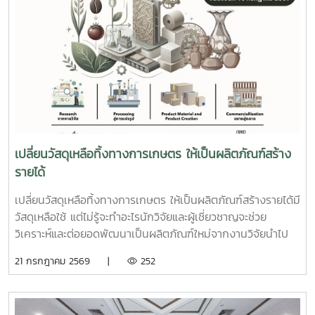
เปลี่ยนวัสดุเหลือทิ้งทางการเกษตร ให้เป็นผลิตภัณฑ์สร้าง
รายได้
เปลี่ยนวัสดุเหลือทิ้งทางการเกษตร ให้เป็นผลิตภัณฑ์สร้างรายได้มี
วัสดุเหลือใช้ แต่ไม่รู้จะทำอะไรนักวิจัยและผู้เชี่ยวชาญจะช่วย
วิเคราะห์และต่อยอดพัฒนาเป็นผลิตภัณฑ์ใหม่จากงานวิจัยนำไป
ผลิตและสร้างรายได้ในชุมชนได้จริง เปิดรับสมัคร SMEs ,
21 กรกฎาคม 2569 |
252
วิสาหกิจชุมชน และบุคคลธรรมดาที่มีสถานประกอบการหรือพื้นที่
ดำเนินงานอยู่ในจังหวัดลำปางจำนวนจำกัด 10 กิจการ เข้าร่วม
โครงการฟรีด่วน สมัครแล้วตั้งแต่วันนี้ - 10 กรกฎาคม