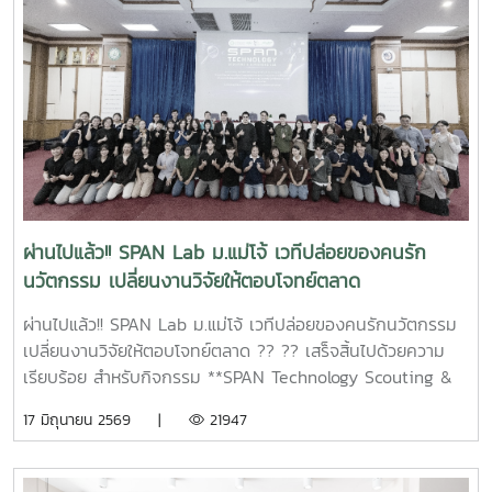
2569สามารถสมัครเข้าร่วมโครงการฯได้ที่
https://forms.gle/26FkNXrJYjrYTXBWA สอบถามเพิ่มเติม :
ฝ่ายบ่มเพาะธุรกิจเทคโนโลยีและพัฒนาระบบนิเวศนวัตกรรม
อุทยานวิทยาศาสตร์เทคโนโลยีเกษตรและอาหาร มหาวิทยาลัยแม่
โจ้ 094 636 4291 ศุภนิดา#เปลี่ยนของเหลือให้มีมูลค่า
#นวัตกรรมเกษตร #วิสาหกิจชุมชน #SMEs #เศรษฐกิจ
หมุนเวียน #เกษตรแปรรูป
ผ่านไปแล้ว!! SPAN Lab ม.แม่โจ้ เวทีปล่อยของคนรัก
นวัตกรรม เปลี่ยนงานวิจัยให้ตอบโจทย์ตลาด
ผ่านไปแล้ว!! SPAN Lab ม.แม่โจ้ เวทีปล่อยของคนรักนวัตกรรม
เปลี่ยนงานวิจัยให้ตอบโจทย์ตลาด ?? ?? เสร็จสิ้นไปด้วยความ
เรียบร้อย สำหรับกิจกรรม **SPAN Technology Scouting &
Screening Lab : ค้นหา คัดกรอง และต่อยอดเทคโนโลยีสู่โอกาส
17 มิถุนายน 2569 |
21947
ทางธุรกิจ** จัดขึ้นระหว่างวันที่ 9 – 11 มิถุนายน 2569 ณ ห้อง
ประชุมข้าวหอมมะลิ อาคารเฉลิมพระเกียรติ สมเด็จพระเทพรัตน
ราชสุดาฯ มหาวิทยาลัยแม่โจ้ ภายในกิจกรรม ผู้เข้าร่วมได้เรียนรู้