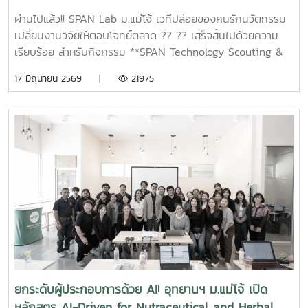
ผ่านไปแล้ว!! SPAN Lab ม.แม่โจ้ เวทีปล่อยของคนรักนวัตกรรม
เปลี่ยนงานวิจัยให้ตอบโจทย์ตลาด ?? ?? เสร็จสิ้นไปด้วยความ
เรียบร้อย สำหรับกิจกรรม **SPAN Technology Scouting &
Screening Lab : ค้นหา คัดกรอง และต่อยอดเทคโนโลยีสู่โอกาส
17 มิถุนายน 2569 |
21975
ทางธุรกิจ** จัดขึ้นระหว่างวันที่ 9 – 11 มิถุนายน 2569 ณ ห้อง
ประชุมข้าวหอมมะลิ อาคารเฉลิมพระเกียรติ สมเด็จพระเทพรัตน
ราชสุดาฯ มหาวิทยาลัยแม่โจ้ ภายในกิจกรรม ผู้เข้าร่วมได้เรียนรู้
และแลกเปลี่ยนประสบการณ์กับผู้เชี่ยวชาญด้านเทคโนโลยี ธุรกิจ
และการลงทุน ผ่านการบรรยายและกิจกรรมเชิงปฏิบัติการใน
หัวข้อสำคัญ อาทิ การประเมินความพร้อมของเทคโนโลยี (TRL +
CRL Scoring) การวางกลยุทธ์การต่อยอดผลงานวิจัยสู่เชิง
พาณิชย์ (Exit Strategy) การวิเคราะห์โอกาสทางธุรกิจด้วย
Research to Market Canvas รวมถึงแนวทางการสร้างธุรกิจ
เทคโนโลยีและการระดมทุน นอกจากนี้ ผู้เข้าร่วมยังได้รับฟังการ
เสวนาพิเศษ “เส้นทางนี้ไม่มีหลง” จากคณาจารย์และผู้ทรง
คุณวุฒิ ซึ่งได้ร่วมถ่ายทอดประสบการณ์และแนวคิดในการนำองค์
ความรู้ งานวิจัย และนวัตกรรมไปสู่การใช้ประโยชน์จริงในภาค
ยกระดับผู้ประกอบการด้วย AI! อุทยานฯ ม.แม่โจ้ เปิด
ธุรกิจ กิจกรรมในครั้งนี้นับเป็นอีกหนึ่งเวทีสำคัญในการส่งเสริม
หลักสูตร AI-Driven for Nutraceutical and Herbal