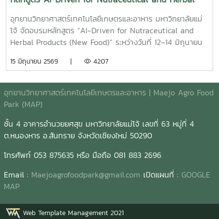
การพัฒนาศักยภาพด้านนวัตกรรม การเชื่อมโยงเครือข่ายความ
Products
ร่วมมือ และการผลักดันผลงานวิจัยสู่การสร้างมูลค่าเพิ่มทาง
อุทยานวิทยาศาสตร์เทคโนโลยีเกษตรและอาหาร มหาวิทยาลัยแม่
เศรษฐกิจและสังคมอย่างยั่งยืน ?? ขอขอบคุณวิทยากร ผู้ทรง
โจ้ จัดอบรมหลักสูตร “AI-Driven for Nutraceutical and
คุณวุฒิ และผู้เข้าร่วมกิจกรรมทุกท่าน ที่ให้ความสนใจและมีส่วน
Herbal Products (New Food)” ระหว่างวันที่ 12–14 มิถุนายน
ร่วมในการแลกเปลี่ยนองค์ความรู้ตลอดระยะเวลาการจัดกิจกรรม
2569 ณ ห้อง Co-working Space อาคารเรียนรวม 80 ปี
15 มิถุนายน 2569 |
4207
#SPANTechnologyScoutingAndScreeningLab
มหาวิทยาลัยแม่โจ้ เพื่อเสริมสร้างศักยภาพผู้ประกอบการใน
#TechnologyScouting #ResearchToMarket #DeepTech
อุตสาหกรรมผลิตภัณฑ์เสริมอาหารและสมุนไพร ให้สามารถ
#Innovation #MaejoUniversity
ประยุกต์ใช้เทคโนโลยีปัญญาประดิษฐ์ (AI) ในการพัฒนาธุรกิจ
อุทยานวิทยาศาสตร์เทคโนโลยีเกษตรและอาหาร | Maejo Agro Food
และนวัตกรรมได้อย่างมีประสิทธิภาพ ผู้เข้าร่วมได้เรียนรู้การใช้ AI
Park (MAP)
Tools ผ่านกิจกรรม Workshop แบบลงมือปฏิบัติจริง
ชั้น 4 อาคารอำนวยยศสุข มหาวิทยาลัยแม่โจ้ เลขที่ 63 หมู่ที่ 4
ครอบคลุมตั้งแต่การวิเคราะห์แนวโน้มตลาด การค้นหาข้อมูลเชิง
ต.หนองหาร อ.สันทราย จังหวัดเชียงใหม่ 50290
ลึกของผู้บริโภค การพัฒนาแนวคิดผลิตภัณฑ์ ไปจนถึงการใช้ AI
เพื่อเพิ่มประสิทธิภาพการทำงาน ลดระยะเวลาในการดำเนินงาน
โทรศัพท์ 053 875635 หรือ มือถือ 081 883 2696
และสนับสนุนการตัดสินใจเชิงกลยุทธ์ทางธุรกิจ หลักสูตรนี้นับเป็น
อีกหนึ่งก้าวสำคัญในการพัฒนากำลังคนด้านเทคโนโลยีและ
Email :
Maejoagrofoodpark@gmail.com
เปิดแผนที่ :
GOOGLE
นวัตกรรม เพื่อยกระดับขีดความสามารถการแข่งขันของผู้
MAP
ประกอบการไทย และขับเคลื่อนอุตสาหกรรมอาหาร สุขภาพ และ
สมุนไพรสู่อนาคตอย่างยั่งยืน
Web Template Management 2021