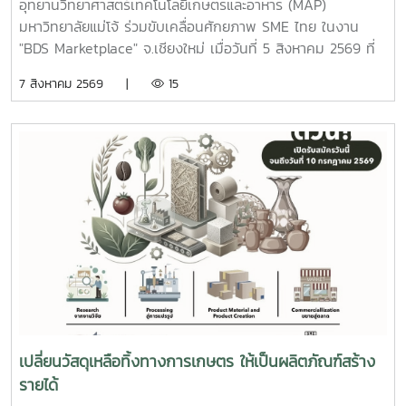
อุทยานวิทยาศาสตร์เทคโนโลยีเกษตรและอาหาร (MAP)
มหาวิทยาลัยแม่โจ้ ร่วมขับเคลื่อนศักยภาพ SME ไทย ในงาน
"BDS Marketplace" จ.เชียงใหม่ เมื่อวันที่ 5 สิงหาคม 2569 ที่
ผ่านมา ณ ห้องแกรนด์วิว 1 โรงแรมเชียงใหม่แกรนด์วิว อุทยาน
7 สิงหาคม 2569 |
15
วิทยาศาสตร์เทคโนโลยีเกษตรและอาหาร มหาวิทยาลัยแม่โจ้
(Maejo Agro Food Park) ได้เข้าร่วมออกบูธและนำเสนอบริการ
ทางธุรกิจ ในกิจกรรม "BDS MARKETPLACE : ตลาดนัดบริการ
ทางธุรกิจเพื่อ SME" จังหวัดเชียงใหม่ ซึ่งจัดขึ้นภายใต้โครงการ
ส่งเสริมผู้ประกอบการผ่านระบบ BDS โดยสำนักงานส่งเสริม
วิสาหกิจขนาดกลางและขนาดย่อม (สสว.) ภายในงาน ทางทีมงาน
ได้มีโอกาสร่วมขึ้นเวทีแนะนำหน่วยงานในฐานะผู้ให้บริการทาง
ธุรกิจ (DBDSP) เพื่อประชาสัมพันธ์บริการของอุทยานฯ และใน
ช่วงบ่ายได้เปิดโต๊ะให้คำปรึกษาอย่างใกล้ชิดในกิจกรรม BDS
Clinic เพื่อช่วยผู้ประกอบการ SME ในการเตรียมตัวและยื่นข้อ
เสนอขอรับการอุดหนุนการพัฒนาธุรกิจ เรามุ่งมั่นที่จะเป็นฟัน
เฟืองสำคัญในการสนับสนุนและให้บริการบนระบบ BDS เพื่อยก
ระดับศักยภาพเครือข่ายผู้ประกอบการกว่า 20,000 ราย ให้
เปลี่ยนวัสดุเหลือทิ้งทางการเกษตร ให้เป็นผลิตภัณฑ์สร้าง
สามารถเข้าถึงเทคโนโลยี นวัตกรรม และเติบโตในโลกธุรกิจได้
รายได้
อย่างยั่งยืน! ขอขอบคุณผู้ประกอบการทุกท่านที่แวะมาเยี่ยมชมบูธ