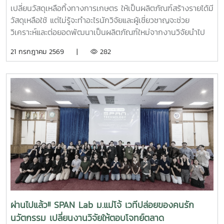
และพูดคุยแลกเปลี่ยนกันอย่างอบอุ่น แล้วพบกับบริการและ
เปลี่ยนวัสดุเหลือทิ้งทางการเกษตร ให้เป็นผลิตภัณฑ์สร้างรายได้มี
กิจกรรมดีๆ จาก MAP ได้ใหม่ในโอกาสหน้านะครับ
วัสดุเหลือใช้ แต่ไม่รู้จะทำอะไรนักวิจัยและผู้เชี่ยวชาญจะช่วย
#MaejoAgroFoodPark #MAPMaejo #มหาวิทยาลัยแม่โจ้
วิเคราะห์และต่อยอดพัฒนาเป็นผลิตภัณฑ์ใหม่จากงานวิจัยนำไป
#BDSMarketplace #สสว #SME #SMEเชียงใหม่ #ธุรกิจSME
ผลิตและสร้างรายได้ในชุมชนได้จริง เปิดรับสมัคร SMEs ,
21 กรกฎาคม 2569 |
282
#พัฒนาธุรกิจ #นวัตกรรมอาหารและเกษตร
วิสาหกิจชุมชน และบุคคลธรรมดาที่มีสถานประกอบการหรือพื้นที่
ดำเนินงานอยู่ในจังหวัดลำปางจำนวนจำกัด 10 กิจการ เข้าร่วม
โครงการฟรีด่วน สมัครแล้วตั้งแต่วันนี้ - 10 กรกฎาคม
2569สามารถสมัครเข้าร่วมโครงการฯได้ที่
https://forms.gle/26FkNXrJYjrYTXBWA สอบถามเพิ่มเติม :
ฝ่ายบ่มเพาะธุรกิจเทคโนโลยีและพัฒนาระบบนิเวศนวัตกรรม
อุทยานวิทยาศาสตร์เทคโนโลยีเกษตรและอาหาร มหาวิทยาลัยแม่
โจ้ 094 636 4291 ศุภนิดา#เปลี่ยนของเหลือให้มีมูลค่า
#นวัตกรรมเกษตร #วิสาหกิจชุมชน #SMEs #เศรษฐกิจ
หมุนเวียน #เกษตรแปรรูป
ผ่านไปแล้ว!! SPAN Lab ม.แม่โจ้ เวทีปล่อยของคนรัก
นวัตกรรม เปลี่ยนงานวิจัยให้ตอบโจทย์ตลาด