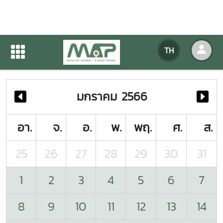
ปฏิทินกิจกรรมของหน่วยงาน
TH
หน้าแรก
ปฏิทินกิจกรรมของหน่วยงาน
มกราคม 2566
อา.
จ.
อ.
พ.
พฤ.
ศ.
ส.
25
26
27
28
29
30
31
1
2
3
4
5
6
7
8
9
10
11
12
13
14