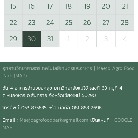
15
16
17
18
19
20
21
22
23
24
25
26
27
28
29
30
31
1
2
3
4
อุทยานวิทยาศาสตร์เทคโนโลยีเกษตรและอาหาร | Maejo Agro Food
Park (MAP)
ชั้น 4 อาคารอำนวยยศสุข มหาวิทยาลัยแม่โจ้ เลขที่ 63 หมู่ที่ 4
ต.หนองหาร อ.สันทราย จังหวัดเชียงใหม่ 50290
โทรศัพท์ 053 875635 หรือ มือถือ 081 883 2696
Email :
Maejoagrofoodpark@gmail.com
เปิดแผนที่ :
GOOGLE
MAP