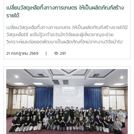
ระดับศักยภาพเครือข่ายผู้ประกอบการกว่า 20,000 ราย ให้
เปลี่ยนวัสดุเหลือทิ้งทางการเกษตร ให้เป็นผลิตภัณฑ์สร้าง
สามารถเข้าถึงเทคโนโลยี นวัตกรรม และเติบโตในโลกธุรกิจได้
รายได้
อย่างยั่งยืน! ขอขอบคุณผู้ประกอบการทุกท่านที่แวะมาเยี่ยมชมบูธ
และพูดคุยแลกเปลี่ยนกันอย่างอบอุ่น แล้วพบกับบริการและ
เปลี่ยนวัสดุเหลือทิ้งทางการเกษตร ให้เป็นผลิตภัณฑ์สร้างรายได้มี
กิจกรรมดีๆ จาก MAP ได้ใหม่ในโอกาสหน้านะครับ
วัสดุเหลือใช้ แต่ไม่รู้จะทำอะไรนักวิจัยและผู้เชี่ยวชาญจะช่วย
#MaejoAgroFoodPark #MAPMaejo #มหาวิทยาลัยแม่โจ้
วิเคราะห์และต่อยอดพัฒนาเป็นผลิตภัณฑ์ใหม่จากงานวิจัยนำไป
#BDSMarketplace #สสว #SME #SMEเชียงใหม่ #ธุรกิจSME
ผลิตและสร้างรายได้ในชุมชนได้จริง เปิดรับสมัคร SMEs ,
21 กรกฎาคม 2569 |
291
#พัฒนาธุรกิจ #นวัตกรรมอาหารและเกษตร
วิสาหกิจชุมชน และบุคคลธรรมดาที่มีสถานประกอบการหรือพื้นที่
ดำเนินงานอยู่ในจังหวัดลำปางจำนวนจำกัด 10 กิจการ เข้าร่วม
โครงการฟรีด่วน สมัครแล้วตั้งแต่วันนี้ - 10 กรกฎาคม
2569สามารถสมัครเข้าร่วมโครงการฯได้ที่
https://forms.gle/26FkNXrJYjrYTXBWA สอบถามเพิ่มเติม :
ฝ่ายบ่มเพาะธุรกิจเทคโนโลยีและพัฒนาระบบนิเวศนวัตกรรม
อุทยานวิทยาศาสตร์เทคโนโลยีเกษตรและอาหาร มหาวิทยาลัยแม่
โจ้ 094 636 4291 ศุภนิดา#เปลี่ยนของเหลือให้มีมูลค่า
#นวัตกรรมเกษตร #วิสาหกิจชุมชน #SMEs #เศรษฐกิจ
หมุนเวียน #เกษตรแปรรูป