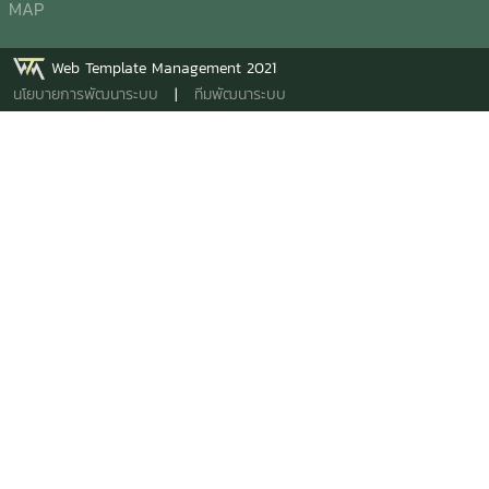
นวัตกรรม เพื่อยกระดับขีดความสามารถการแข่งขันของผู้
MAP
ประกอบการไทย และขับเคลื่อนอุตสาหกรรมอาหาร สุขภาพ และ
สมุนไพรสู่อนาคตอย่างยั่งยืน
Web Template Management 2021
นโยบายการพัฒนาระบบ
|
ทีมพัฒนาระบบ