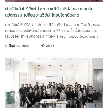
ผ่านไปแล้ว!! SPAN Lab ม.แม่โจ้ เวทีปล่อยของคนรัก
นวัตกรรม เปลี่ยนงานวิจัยให้ตอบโจทย์ตลาด
ผ่านไปแล้ว!! SPAN Lab ม.แม่โจ้ เวทีปล่อยของคนรักนวัตกรรม
เปลี่ยนงานวิจัยให้ตอบโจทย์ตลาด ?? ?? เสร็จสิ้นไปด้วยความ
เรียบร้อย สำหรับกิจกรรม **SPAN Technology Scouting &
Screening Lab : ค้นหา คัดกรอง และต่อยอดเทคโนโลยีสู่โอกาส
17 มิถุนายน 2569 |
21986
ทางธุรกิจ** จัดขึ้นระหว่างวันที่ 9 – 11 มิถุนายน 2569 ณ ห้อง
ประชุมข้าวหอมมะลิ อาคารเฉลิมพระเกียรติ สมเด็จพระเทพรัตน
ราชสุดาฯ มหาวิทยาลัยแม่โจ้ ภายในกิจกรรม ผู้เข้าร่วมได้เรียนรู้
และแลกเปลี่ยนประสบการณ์กับผู้เชี่ยวชาญด้านเทคโนโลยี ธุรกิจ
และการลงทุน ผ่านการบรรยายและกิจกรรมเชิงปฏิบัติการใน
หัวข้อสำคัญ อาทิ การประเมินความพร้อมของเทคโนโลยี (TRL +
CRL Scoring) การวางกลยุทธ์การต่อยอดผลงานวิจัยสู่เชิง
พาณิชย์ (Exit Strategy) การวิเคราะห์โอกาสทางธุรกิจด้วย
Research to Market Canvas รวมถึงแนวทางการสร้างธุรกิจ
เทคโนโลยีและการระดมทุน นอกจากนี้ ผู้เข้าร่วมยังได้รับฟังการ
เสวนาพิเศษ “เส้นทางนี้ไม่มีหลง” จากคณาจารย์และผู้ทรง