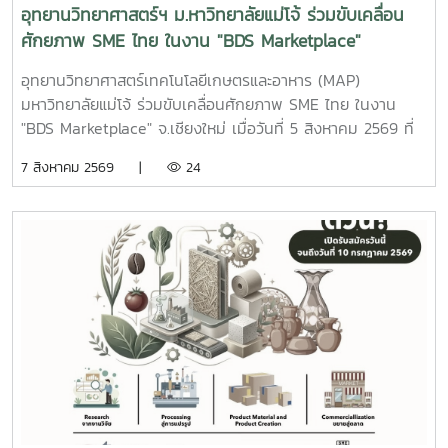
อุทยานวิทยาศาสตร์ฯ ม.หาวิทยาลัยแม่โจ้ ร่วมขับเคลื่อน
ศักยภาพ SME ไทย ในงาน "BDS Marketplace"
จ.เชียงใหม่
อุทยานวิทยาศาสตร์เทคโนโลยีเกษตรและอาหาร (MAP)
มหาวิทยาลัยแม่โจ้ ร่วมขับเคลื่อนศักยภาพ SME ไทย ในงาน
"BDS Marketplace" จ.เชียงใหม่ เมื่อวันที่ 5 สิงหาคม 2569 ที่
ผ่านมา ณ ห้องแกรนด์วิว 1 โรงแรมเชียงใหม่แกรนด์วิว อุทยาน
7 สิงหาคม 2569 |
24
วิทยาศาสตร์เทคโนโลยีเกษตรและอาหาร มหาวิทยาลัยแม่โจ้
(Maejo Agro Food Park) ได้เข้าร่วมออกบูธและนำเสนอบริการ
ทางธุรกิจ ในกิจกรรม "BDS MARKETPLACE : ตลาดนัดบริการ
ทางธุรกิจเพื่อ SME" จังหวัดเชียงใหม่ ซึ่งจัดขึ้นภายใต้โครงการ
ส่งเสริมผู้ประกอบการผ่านระบบ BDS โดยสำนักงานส่งเสริม
วิสาหกิจขนาดกลางและขนาดย่อม (สสว.) ภายในงาน ทางทีมงาน
ได้มีโอกาสร่วมขึ้นเวทีแนะนำหน่วยงานในฐานะผู้ให้บริการทาง
ธุรกิจ (DBDSP) เพื่อประชาสัมพันธ์บริการของอุทยานฯ และใน
ช่วงบ่ายได้เปิดโต๊ะให้คำปรึกษาอย่างใกล้ชิดในกิจกรรม BDS
Clinic เพื่อช่วยผู้ประกอบการ SME ในการเตรียมตัวและยื่นข้อ
เสนอขอรับการอุดหนุนการพัฒนาธุรกิจ เรามุ่งมั่นที่จะเป็นฟัน
เฟืองสำคัญในการสนับสนุนและให้บริการบนระบบ BDS เพื่อยก