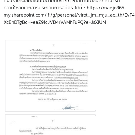
ทั้งนี้รายละเอียดเป็นไปตามที่ปรากฏ หากท่านใดสนใจ สามารถ
ดาวน์โหลดเอกสารประกอบการสมัคร ได้ที่ :
https://maejo365-
my.sharepoint.com/:f:/g/personal/virot_jm_mju_ac_th/Ev
XcEnDTgBcH-eaZ9icJVD4rVAMhFuPQ?e=JsXIUM