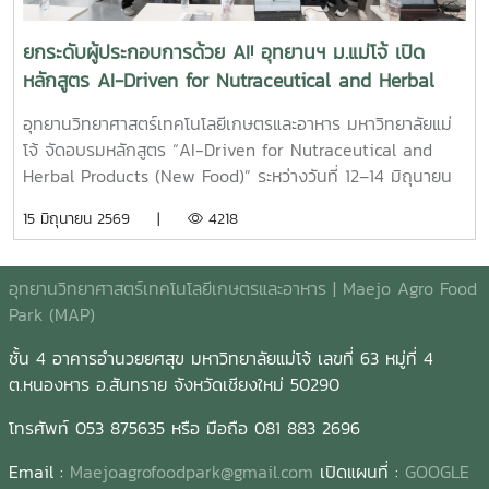
คุณวุฒิ ซึ่งได้ร่วมถ่ายทอดประสบการณ์และแนวคิดในการนำองค์
ความรู้ งานวิจัย และนวัตกรรมไปสู่การใช้ประโยชน์จริงในภาค
ยกระดับผู้ประกอบการด้วย AI! อุทยานฯ ม.แม่โจ้ เปิด
ธุรกิจ กิจกรรมในครั้งนี้นับเป็นอีกหนึ่งเวทีสำคัญในการส่งเสริม
หลักสูตร AI-Driven for Nutraceutical and Herbal
การพัฒนาศักยภาพด้านนวัตกรรม การเชื่อมโยงเครือข่ายความ
Products
ร่วมมือ และการผลักดันผลงานวิจัยสู่การสร้างมูลค่าเพิ่มทาง
อุทยานวิทยาศาสตร์เทคโนโลยีเกษตรและอาหาร มหาวิทยาลัยแม่
เศรษฐกิจและสังคมอย่างยั่งยืน ?? ขอขอบคุณวิทยากร ผู้ทรง
โจ้ จัดอบรมหลักสูตร “AI-Driven for Nutraceutical and
คุณวุฒิ และผู้เข้าร่วมกิจกรรมทุกท่าน ที่ให้ความสนใจและมีส่วน
Herbal Products (New Food)” ระหว่างวันที่ 12–14 มิถุนายน
ร่วมในการแลกเปลี่ยนองค์ความรู้ตลอดระยะเวลาการจัดกิจกรรม
2569 ณ ห้อง Co-working Space อาคารเรียนรวม 80 ปี
15 มิถุนายน 2569 |
4218
#SPANTechnologyScoutingAndScreeningLab
มหาวิทยาลัยแม่โจ้ เพื่อเสริมสร้างศักยภาพผู้ประกอบการใน
#TechnologyScouting #ResearchToMarket #DeepTech
อุตสาหกรรมผลิตภัณฑ์เสริมอาหารและสมุนไพร ให้สามารถ
#Innovation #MaejoUniversity
ประยุกต์ใช้เทคโนโลยีปัญญาประดิษฐ์ (AI) ในการพัฒนาธุรกิจ
อุทยานวิทยาศาสตร์เทคโนโลยีเกษตรและอาหาร | Maejo Agro Food
และนวัตกรรมได้อย่างมีประสิทธิภาพ ผู้เข้าร่วมได้เรียนรู้การใช้ AI
Park (MAP)
Tools ผ่านกิจกรรม Workshop แบบลงมือปฏิบัติจริง
ชั้น 4 อาคารอำนวยยศสุข มหาวิทยาลัยแม่โจ้ เลขที่ 63 หมู่ที่ 4
ครอบคลุมตั้งแต่การวิเคราะห์แนวโน้มตลาด การค้นหาข้อมูลเชิง
ต.หนองหาร อ.สันทราย จังหวัดเชียงใหม่ 50290
ลึกของผู้บริโภค การพัฒนาแนวคิดผลิตภัณฑ์ ไปจนถึงการใช้ AI
เพื่อเพิ่มประสิทธิภาพการทำงาน ลดระยะเวลาในการดำเนินงาน
โทรศัพท์ 053 875635 หรือ มือถือ 081 883 2696
และสนับสนุนการตัดสินใจเชิงกลยุทธ์ทางธุรกิจ หลักสูตรนี้นับเป็น
อีกหนึ่งก้าวสำคัญในการพัฒนากำลังคนด้านเทคโนโลยีและ
Email :
Maejoagrofoodpark@gmail.com
เปิดแผนที่ :
GOOGLE