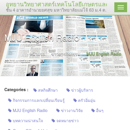
อุทยานวิทยาศาสตร์เทคโนโลยีเกษตรและอาหาร | 
เมนู
ชั้น 4 อาคารอำนวยยศสุข มหาวิทยาลัยแม่โจ้ 63 ม.4 ต.หนองหาร อ.
MJU English Radio
หน้าแรก
ข่าวสารกิจกรรม
MJU English Radio
Categories :
สหกิจศึกษา
ข่าวผู้บริหาร
กิจกรรมการแลกเปลี่ยนเรียนรู้
ครัวอิ่มอุ่น
MJU English Radio
ข่าวงานวิจัย
อื่นๆ
บทความน่าสนใจ
จดหมายข่าว