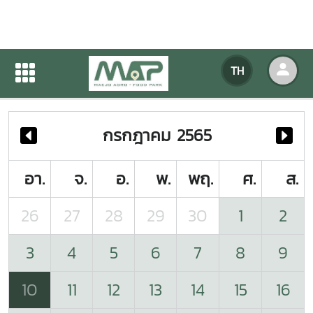
ปฏิทินกิจกรรมของหน่วยงาน
TH
หน้าแรก
ปฏิทินกิจกรรมของหน่วยงาน
กรกฎาคม 2565
อา.
จ.
อ.
พ.
พฤ.
ศ.
ส.
26
27
28
29
30
1
2
3
4
5
6
7
8
9
10
11
12
13
14
15
16