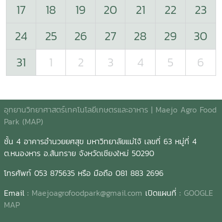
17
18
19
20
21
22
23
24
25
26
27
28
29
30
31
1
2
3
4
5
6
อุทยานวิทยาศาสตร์เทคโนโลยีเกษตรและอาหาร | Maejo Agro Food
Park (MAP)
ชั้น 4 อาคารอำนวยยศสุข มหาวิทยาลัยแม่โจ้ เลขที่ 63 หมู่ที่ 4
ต.หนองหาร อ.สันทราย จังหวัดเชียงใหม่ 50290
โทรศัพท์ 053 875635 หรือ มือถือ 081 883 2696
Email :
Maejoagrofoodpark@gmail.com
เปิดแผนที่ :
GOOGLE
MAP