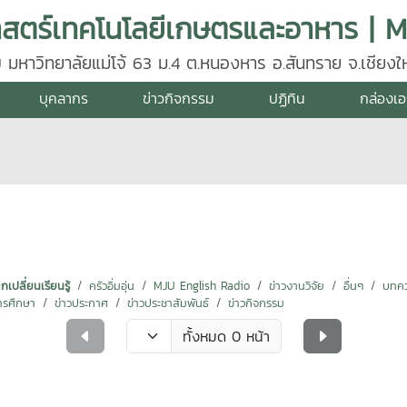
 มหาวิทยาลัยแม่โจ้ 63 ม.4 ต.หนองหาร อ.สันทราย จ.เชียงให
35, 081 883 2696
บุคลากร
ข่าวกิจกรรม
ปฏิทิน
กล่องเ
ปลี่ยนเรียนรู้
ครัวอิ่มอุ่น
MJU English Radio
ข่าวงานวิจัย
อื่นๆ
บทคว
ารศึกษา
ข่าวประกาศ
ข่าวประชาสัมพันธ์
ข่าวกิจกรรม
ทั้งหมด 0 หน้า