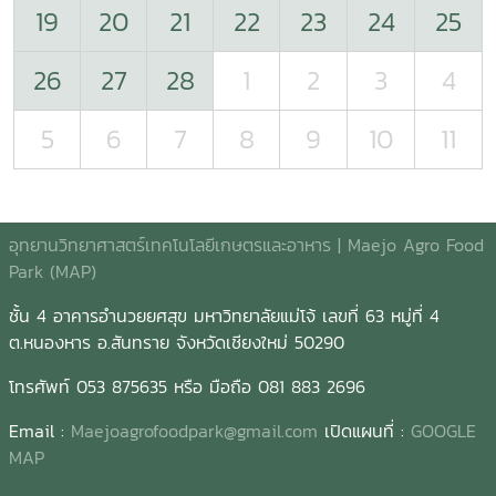
19
20
21
22
23
24
25
26
27
28
1
2
3
4
5
6
7
8
9
10
11
อุทยานวิทยาศาสตร์เทคโนโลยีเกษตรและอาหาร | Maejo Agro Food
Park (MAP)
ชั้น 4 อาคารอำนวยยศสุข มหาวิทยาลัยแม่โจ้ เลขที่ 63 หมู่ที่ 4
ต.หนองหาร อ.สันทราย จังหวัดเชียงใหม่ 50290
โทรศัพท์ 053 875635 หรือ มือถือ 081 883 2696
Email :
Maejoagrofoodpark@gmail.com
เปิดแผนที่ :
GOOGLE
MAP