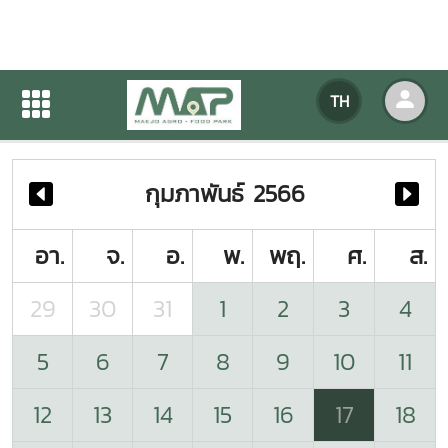
ปฏิทินกิจกรรมของหน่วยงาน
TH
หน้าแรก
ปฏิทินกิจกรรมของหน่วยงาน
กุมภาพันธ์ 2566
อา.
จ.
อ.
พ.
พฤ.
ศ.
ส.
29
30
31
1
2
3
4
5
6
7
8
9
10
11
12
13
14
15
16
17
18