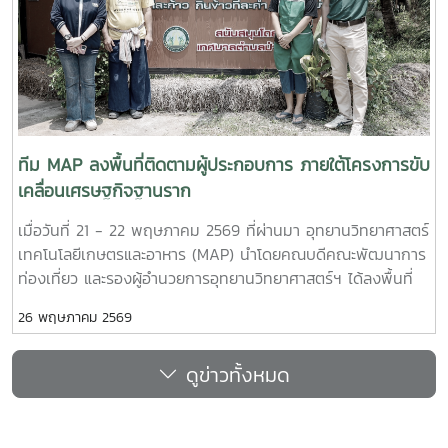
เติบโตให้บุคลากรและผู้ที่เกี่ยวข้องเห็นภาพ และแลกเปลี่ยนเรียนรู้
การบริหารจัดการ เทคโนโลยี นวัตกรรม กระบวนการบ่มเพาะและ
พัฒนาผู้ประกอบการ (Startup) และสร้างเครือข่ายความร่วมมือ
ทางวิชาการและธุรกิจ เพื่อนำมาประยุกต์ใช้ในการบริหารจัดการ
ศูนย์บ่มเพาะวิสาหกิจ (UBI) มหาวิทยาลัยราชภัฏชัยภูมิ นอกจาก
นั้น ได้เชิญคณะศึกษาดูงานเยี่ยมชมอาคารนวัตกรรมการแปรรูป
ทีม MAP ลงพื้นที่ติดตามผู้ประกอบการ ภายใต้โครงการขับ
ผลิตภัณฑ์ประมง (Nexfish) เป็นหน่วยงานต้นแบบในการเรียนรู้
เคลื่อนเศรษฐกิจฐานราก
การสร้างคุณค่าแก่ทรัพยากรประมง บรรยายโดย ผู้ช่วย
เมื่อวันที่ 21 - 22 พฤษภาคม 2569 ที่ผ่านมา อุทยานวิทยาศาสตร์
ศาสตราจารย์ ดร.ดารชาต์ เทียมเมือง และอาจารย์ ดร.นงพงา
เทคโนโลยีเกษตรและอาหาร (MAP) นำโดยคณบดีคณะพัฒนาการ
เเสงเจริญ เข้าเยี่ยมชมเทคโนโลยี 3D Printing ภายใต้ชมรมผู้
ท่องเที่ยว และรองผู้อำนวยการอุทยานวิทยาศาสตร์ฯ ได้ลงพื้นที่
ประกอบการนักศึกษา เข้าศึกษากระบวนการผลิตในการประยุกต์ใช้
จัดกิจกรรมเชิงปฏิบัติการ ณ ศูนย์การเรียนรู้ท่องเที่ยวชุมชนบ้าน
เทคโนโลยี 3D Food Printing สำหรับการขึ้นรูปช็อกโกแลต
26 พฤษภาคม 2569
หนองบัว (ไร่ผู้ใหญ่มูล) และติดตามความคืบหน้าโครงการขับ
บรรยายโดย อาจารย์ ดร.ชวกร ศรีเงินยวง เป็นอาจารย์ที่ปรึกษา
เคลื่อนเศรษฐกิจฐานราก ร่วมกับ วิสาหกิจชุมชนวิถีพึ่งพาตนเอง
ชมรมผู้ประกอบการนักศึกษา และเข้าศึกษาดูงาน บริษัท เอวา ซีด
ดูข่าวทั้งหมด
อำเภอแม่ใจ จังหวัดพะเยา การลงพื้นที่ในครั้งนี้ มุ่งเน้นการบูรณา
จำกัด เข้าศึกษากระบวนการผลิตการคลุกเคลือบเมล็ดพันธุ์
การ "เทคโนโลยีการเกษตร" ควบคู่กับ "การท่องเที่ยวเชิง
ข้าวโพด และเมล็ดพันธุ์ดอกดาวเรือง บรรยายโดย นางสาวอ
สร้างสรรค์" เพื่อเปลี่ยนต้นทุนทางธรรมชาติและภูมิปัญญาท้องถิ่น
รัญญา สิงโสภา ผู้ประกอบการนักศึกษาจาก (UBI)
ให้กลายเป็นรายได้ที่ยั่งยืนและสร้างความเข้มแข็งให้แก่เศรษฐกิจใน
ข่าวมหาวิทยาลัยแม่โจ้
พื้นที่อย่างเป็นรูปธรรม ภายในงานมีการเปิดฐานการเรียนรู้ที่ผสม