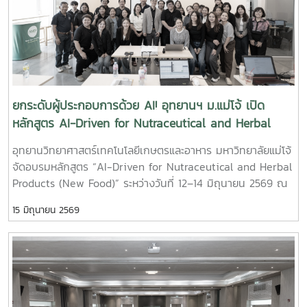
Market Canvas รวมถึงแนวทางการสร้างธุรกิจเทคโนโลยีและ
การระดมทุน นอกจากนี้ ผู้เข้าร่วมยังได้รับฟังการเสวนาพิเศษ
“เส้นทางนี้ไม่มีหลง” จากคณาจารย์และผู้ทรงคุณวุฒิ ซึ่งได้ร่วม
ถ่ายทอดประสบการณ์และแนวคิดในการนำองค์ความรู้ งานวิจัย
และนวัตกรรมไปสู่การใช้ประโยชน์จริงในภาคธุรกิจ กิจกรรมในครั้ง
ยกระดับผู้ประกอบการด้วย AI! อุทยานฯ ม.แม่โจ้ เปิด
นี้นับเป็นอีกหนึ่งเวทีสำคัญในการส่งเสริมการพัฒนาศักยภาพด้าน
หลักสูตร AI-Driven for Nutraceutical and Herbal
นวัตกรรม การเชื่อมโยงเครือข่ายความร่วมมือ และการผลักดันผล
Products
อุทยานวิทยาศาสตร์เทคโนโลยีเกษตรและอาหาร มหาวิทยาลัยแม่โจ้
งานวิจัยสู่การสร้างมูลค่าเพิ่มทางเศรษฐกิจและสังคมอย่างยั่งยืน
จัดอบรมหลักสูตร “AI-Driven for Nutraceutical and Herbal
?? ขอขอบคุณวิทยากร ผู้ทรงคุณวุฒิ และผู้เข้าร่วมกิจกรรมทุก
Products (New Food)” ระหว่างวันที่ 12–14 มิถุนายน 2569 ณ
ท่าน ที่ให้ความสนใจและมีส่วนร่วมในการแลกเปลี่ยนองค์ความรู้
ห้อง Co-working Space อาคารเรียนรวม 80 ปี มหาวิทยาลัย
ตลอดระยะเวลาการจัดกิจกรรม
15 มิถุนายน 2569
แม่โจ้ เพื่อเสริมสร้างศักยภาพผู้ประกอบการในอุตสาหกรรม
#SPANTechnologyScoutingAndScreeningLab
ผลิตภัณฑ์เสริมอาหารและสมุนไพร ให้สามารถประยุกต์ใช้เทคโนโลยี
#TechnologyScouting #ResearchToMarket #DeepTech
ปัญญาประดิษฐ์ (AI) ในการพัฒนาธุรกิจและนวัตกรรมได้อย่างมี
#Innovation #MaejoUniversity
ประสิทธิภาพ ผู้เข้าร่วมได้เรียนรู้การใช้ AI Tools ผ่านกิจกรรม
Workshop แบบลงมือปฏิบัติจริง ครอบคลุมตั้งแต่การวิเคราะห์
แนวโน้มตลาด การค้นหาข้อมูลเชิงลึกของผู้บริโภค การพัฒนา
แนวคิดผลิตภัณฑ์ ไปจนถึงการใช้ AI เพื่อเพิ่มประสิทธิภาพการ