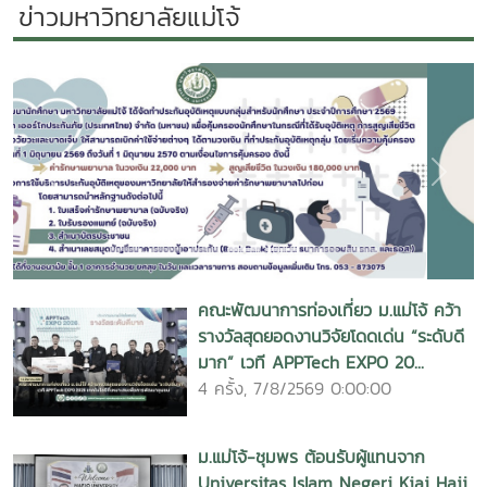
ผสานนวัตกรรมและการอนุรักษ์สิ่งแวดล้อมไว้อย่างลงตัว ณ ศูนย์
การเรียนรู้ท่องเที่ยวชุมชนบ้านหนองบัว (ไร่ผู้ใหญ่มูล) ได้แก่: ??
ฐานเปลี่ยนจากการชิงเผา เป็น "ชิงเก็บ": นวัตกรรมบริหารจัดการ
เศษวัสดุเหลือใช้ทางการเกษตรและใบไม้แห้ง ลด PM 2.5 สร้าง
มูลค่าเพิ่มหมุนเวียนในชุมชน ?? ฐาน "เห็ดถอบเงินล้าน":
นวัตกรรมฟื้นฟูป่าและเทคนิคการเพิ่มผลผลิตเห็ดถอบ ไอเดียสร้าง
Previous
Next
รายได้ทะลุเป้าพร้อมดูแลระบบนิเวศไปพร้อมกัน ?? ฐานท่องเที่ยว
ชุมชนวิถีคนรักป่า: สัมผัสเสน่ห์การท่องเที่ยวเชิงอนุรักษ์ ที่เชื่อม
โยงวิถีชีวิตคนกับป่าไม้ให้อยู่ร่วมกันอย่างยั่งยืน ร่วมติดตามและขับ
เคลื่อนโครงการอย่างต่อเนื่อง นอกจากการจัดกิจกรรมสร้างองค์
คณะพัฒนาการท่องเที่ยว ม.แม่โจ้ คว้า
ความรู้แล้ว คณะทำงานยังได้ลงพื้นที่ ติดตามความคืบหน้าการ
รางวัลสุดยอดงานวิจัยโดดเด่น “ระดับดี
ดำเนินงานของวิสาหกิจชุมชนวิถีพึ่งพาตนเอง เพื่อร่วมประเมินผล
มาก” เวที APPTech EXPO 20...
วางแผนการตลาด และเตรียมความพร้อมในการยกระดับ
4 ครั้ง, 7/8/2569 0:00:00
ผลิตภัณฑ์และการบริการท่องเที่ยวของชุมชนให้ตอบโจทย์ตลาดใน
ระดับที่กว้างขึ้นต่อไป
ม.แม่โจ้-ชุมพร ต้อนรับผู้แทนจาก
Universitas Islam Negeri Kiai Haji
Achmad Siddiq Jember