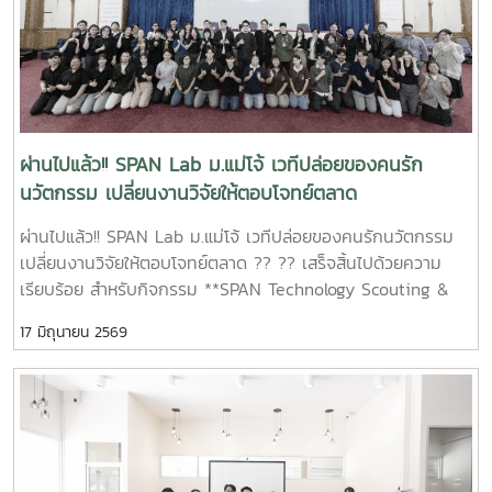
หมุนเวียน #เกษตรแปรรูป
ผ่านไปแล้ว!! SPAN Lab ม.แม่โจ้ เวทีปล่อยของคนรัก
นวัตกรรม เปลี่ยนงานวิจัยให้ตอบโจทย์ตลาด
ผ่านไปแล้ว!! SPAN Lab ม.แม่โจ้ เวทีปล่อยของคนรักนวัตกรรม
เปลี่ยนงานวิจัยให้ตอบโจทย์ตลาด ?? ?? เสร็จสิ้นไปด้วยความ
เรียบร้อย สำหรับกิจกรรม **SPAN Technology Scouting &
Screening Lab : ค้นหา คัดกรอง และต่อยอดเทคโนโลยีสู่โอกาส
17 มิถุนายน 2569
ทางธุรกิจ** จัดขึ้นระหว่างวันที่ 9 – 11 มิถุนายน 2569 ณ ห้อง
ประชุมข้าวหอมมะลิ อาคารเฉลิมพระเกียรติ สมเด็จพระเทพรัตน
ราชสุดาฯ มหาวิทยาลัยแม่โจ้ ภายในกิจกรรม ผู้เข้าร่วมได้เรียนรู้
และแลกเปลี่ยนประสบการณ์กับผู้เชี่ยวชาญด้านเทคโนโลยี ธุรกิจ
และการลงทุน ผ่านการบรรยายและกิจกรรมเชิงปฏิบัติการในหัวข้อ
สำคัญ อาทิ การประเมินความพร้อมของเทคโนโลยี (TRL + CRL
Scoring) การวางกลยุทธ์การต่อยอดผลงานวิจัยสู่เชิงพาณิชย์
(Exit Strategy) การวิเคราะห์โอกาสทางธุรกิจด้วย Research to