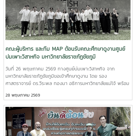
กิจกรรม พร้อมด้วย รองศาสตราจารย์ ดร.ชัยยศ สัมฤทธิ์สกุล
รองอธิการบดี มหาวิทยาลัยแม่โจ้ ให้เกียรติกล่าวต้อนรับผู้เข้าร่วม
งาน และ อาจารย์ ดร.กัลย์ กัลยาณมิตร ผู้อำนวยการอุทยานวิทยา
ศาสตร์ฯ กล่าวรายงานวัตถุประสงค์ของโครงการ .. ไฮไลต์การจัด
กิจกรรม : ?? อัปสกิลธุรกิจด้วย AI : เวิร์กชอปเจาะลึกการยก
ระดับกลยุทธ์ธุรกิจนวัตกรรมและทักษะการนำเสนอด้วยปัญญา
คณะผู้บริหาร และทีม MAP ต้อนรับคณะศึกษาดูงานศูนย์
ประดิษฐ์ (AI For Pitch) โดยวิทยากรผู้เชี่ยวชาญ ?? เทคนิค
บ่มเพาะวิสาหกิจ มหาวิทยาลัยราชภัฏชัยภูมิ
การนำเสนอ (Story Telling) : อบรมหัวข้อ “เล่าให้ปัง ใส่พลังให้
วันที่ 26 พฤษภาคม 2569 ทางศูนย์บ่มเพาะวิสาหกิจ จาก
สุด : Story Telling For IDE” เพื่อพัฒนาทักษะการสื่อสารให้มัด
มหาวิทยาลัยราชภัฏชัยภูมิขอเข้าศึกษาดูงาน โดย รอง
ใจผู้ฟัง ?? Pitching เวทีจริง : ตัวแทนนักศึกษาจำนวน 21 ทีม
ศาสตราจารย์ ดร.วีระพล ทองมา อธิการมหาวิทยาลัยแม่โจ้ พร้อม
จาก 7 มหาวิทยาลัยเครือข่ายภาคเหนือ (ม.นเรศวร, มรภ.พิบูล
ด้วย ดร.กัลย์ กัลยาณมิตร ผู้อำนวยการ ผู้บริหาร บุคลากร
สงคราม, มรภ.อุตรดิตถ์, ม.แม่ฟ้าหลวง, ม.พะเยา, ม.เชียงใหม่ และ
28 พฤษภาคม 2569
อุทยานวิทยาศาสตร์เทคโนโลยีเกษตรและอาหาร ร่วมให้การต้อนรับ
ม.แม่โจ้) ขึ้นเวทีนำเสนอแผนธุรกิจและรับข้อเสนอแนะแบบเจาะลึก
รองศาสตราจารย์ ดร.สุนันท์ สีพาย รองอธิการบดีมหาวิทยาลัย
จากคณะวิทยากร มาร่วมส่งกำลังใจให้ตัวแทนนักศึกษาในการก้าว
ราชภัฏชัยภูมิ ฝ่ายวิจัย และนวัตกรรม และคณะ ในโอกาสเข้าศึกษา
สู่การเป็นผู้ประกอบการนวัตกรรมรุ่นใหม่ไปด้วยกัน
ดูงานการบริหารจัดการศูนย์บ่มเพาะวิสาหกิจ (UBI) ณ อุทยาน
#R2MBootCamp #R2MNorthern #MaejoUniversity
วิทยาศาสตร์เทคโนโลยีเกษตรและอาหาร มหาวิทยาลัยแม่โจ้
#มหาวิทยาลัยแม่โจ้ #นวัตกรรม #Startup
วัตถุประสงค์การเข้าศึกษาดู เพื่อศึกษาดูงานการบริหารจัดการ
#ResearchToMarket
ศูนย์บ่มเพาะวิสาหกิจ (UBI) ที่ประสบความสำเร็จและมีความเจริญ