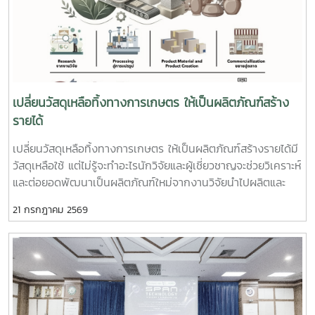
เปิดโต๊ะให้คำปรึกษาอย่างใกล้ชิดในกิจกรรม BDS Clinic เพื่อช่วย
ผู้ประกอบการ SME ในการเตรียมตัวและยื่นข้อเสนอขอรับการ
อุดหนุนการพัฒนาธุรกิจ เรามุ่งมั่นที่จะเป็นฟันเฟืองสำคัญในการ
สนับสนุนและให้บริการบนระบบ BDS เพื่อยกระดับศักยภาพเครือ
ข่ายผู้ประกอบการกว่า 20,000 ราย ให้สามารถเข้าถึงเทคโนโลยี
เปลี่ยนวัสดุเหลือทิ้งทางการเกษตร ให้เป็นผลิตภัณฑ์สร้าง
นวัตกรรม และเติบโตในโลกธุรกิจได้อย่างยั่งยืน! ขอขอบคุณผู้
รายได้
ประกอบการทุกท่านที่แวะมาเยี่ยมชมบูธและพูดคุยแลกเปลี่ยนกัน
เปลี่ยนวัสดุเหลือทิ้งทางการเกษตร ให้เป็นผลิตภัณฑ์สร้างรายได้มี
อย่างอบอุ่น แล้วพบกับบริการและกิจกรรมดีๆ จาก MAP ได้ใหม่
วัสดุเหลือใช้ แต่ไม่รู้จะทำอะไรนักวิจัยและผู้เชี่ยวชาญจะช่วยวิเคราะห์
ในโอกาสหน้านะครับ #MaejoAgroFoodPark #MAPMaejo
และต่อยอดพัฒนาเป็นผลิตภัณฑ์ใหม่จากงานวิจัยนำไปผลิตและ
#มหาวิทยาลัยแม่โจ้ #BDSMarketplace #สสว #SME
สร้างรายได้ในชุมชนได้จริง เปิดรับสมัคร SMEs , วิสาหกิจชุมชน
#SMEเชียงใหม่ #ธุรกิจSME #พัฒนาธุรกิจ #นวัตกรรมอาหาร
21 กรกฎาคม 2569
และบุคคลธรรมดาที่มีสถานประกอบการหรือพื้นที่ดำเนินงานอยู่ใน
และเกษตร
จังหวัดลำปางจำนวนจำกัด 10 กิจการ เข้าร่วมโครงการฟรีด่วน
สมัครแล้วตั้งแต่วันนี้ - 10 กรกฎาคม 2569สามารถสมัครเข้าร่วม
โครงการฯได้ที่ https://forms.gle/26FkNXrJYjrYTXBWA
สอบถามเพิ่มเติม : ฝ่ายบ่มเพาะธุรกิจเทคโนโลยีและพัฒนาระบบ
นิเวศนวัตกรรม อุทยานวิทยาศาสตร์เทคโนโลยีเกษตรและอาหาร
มหาวิทยาลัยแม่โจ้ 094 636 4291 ศุภนิดา#เปลี่ยนของเหลือให้มี
มูลค่า #นวัตกรรมเกษตร #วิสาหกิจชุมชน #SMEs #เศรษฐกิจ