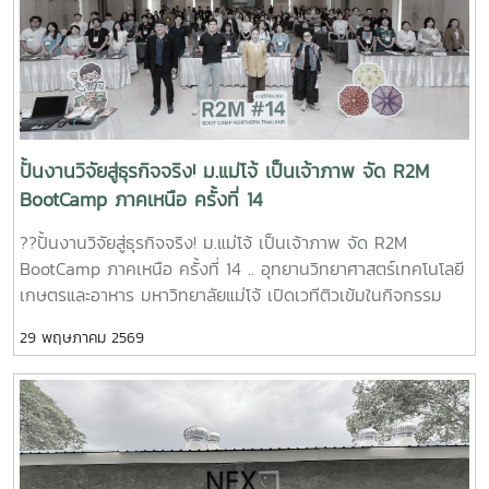
ทำงาน ลดระยะเวลาในการดำเนินงาน และสนับสนุนการตัดสินใจ
เชิงกลยุทธ์ทางธุรกิจ หลักสูตรนี้นับเป็นอีกหนึ่งก้าวสำคัญในการ
พัฒนากำลังคนด้านเทคโนโลยีและนวัตกรรม เพื่อยกระดับขีด
ความสามารถการแข่งขันของผู้ประกอบการไทย และขับเคลื่อน
อุตสาหกรรมอาหาร สุขภาพ และสมุนไพรสู่อนาคตอย่างยั่งยืน
ปั้นงานวิจัยสู่ธุรกิจจริง! ม.แม่โจ้ เป็นเจ้าภาพ จัด R2M
BootCamp ภาคเหนือ ครั้งที่ 14
??ปั้นงานวิจัยสู่ธุรกิจจริง! ม.แม่โจ้ เป็นเจ้าภาพ จัด R2M
BootCamp ภาคเหนือ ครั้งที่ 14 .. อุทยานวิทยาศาสตร์เทคโนโลยี
เกษตรและอาหาร มหาวิทยาลัยแม่โจ้ เปิดเวทีติวเข้มในกิจกรรม
R2M BootCamp ระดับภูมิภาค ภาคเหนือ ภายใต้โครงการเส้น
29 พฤษภาคม 2569
ทางสู่นวัตวณิชย์ (Research to Market : R2M) ครั้งที่ 14 เพื่อ
เตรียมความพร้อมและผลักดันงานวิจัยสู่การใช้ประโยชน์เชิง
พาณิชย์ โดยจัดขึ้นระหว่างวันที่ 27 - 29 พฤษภาคม 2569 ณ
โรงแรมกรีนเลค รีสอร์ท เชียงใหม่ .. กิจกรรมในครั้งนี้ได้รับเกียรติ
จาก ดร.สมบัติ สมศักดิ์ นักวิเคราะห์นโยบายและแผนชำนาญการ
พิเศษ กลุ่มอุทยานวิทยาศาสตร์ สำนักงานปลัดกระทรวงการ
อุดมศึกษา วิทยาศาสตร์ วิจัยและนวัตกรรม เป็นประธานกล่าวเปิด