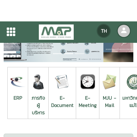
TH
Previous
Next
ERP
ภารกิจ
E-
E-
MJU -
มหาวิท
ผู้
Document
Meeting
Mail
แม่โ
บริหาร
แบบฟอร์ม